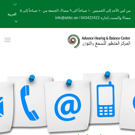
من امن الأحد إلى الخميس ١٠ صباحاً الى ٩ مساءً، الجمعة من ١٠ صباحاً إلى ٥
العربية
مساءً والسبت إجازة info@ahbc.ae / 043422422