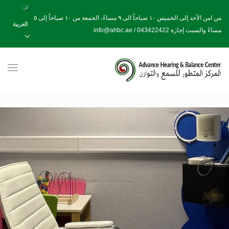
من امن الأحد إلى الخميس ١٠ صباحاً الى ٩ مساءً، الجمعة من ١٠ صباحاً إلى ٥
العربية
مساءً والسبت إجازة info@ahbc.ae / 043422422